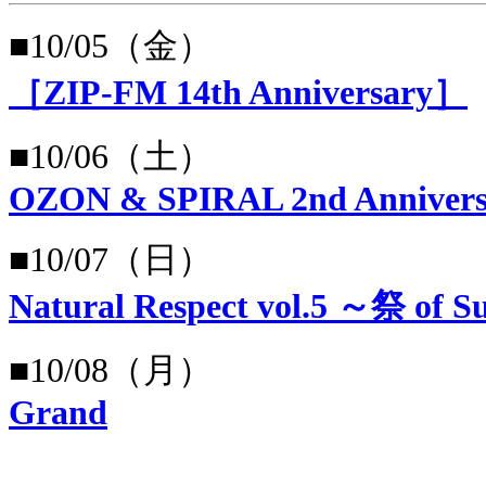
■10/05（金）
［ZIP-FM 14th Anniversary］
■10/06（土）
OZON & SPIRAL 2nd Annivers
■10/07（日）
Natural Respect vol.5 ～祭 of S
■10/08（月）
Grand