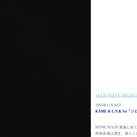
«SATURDAY NIGHT
2005年11月30日
KAME & L.N.K 1s
HOME MADE 家族に
終始会場は沸き、彼らと