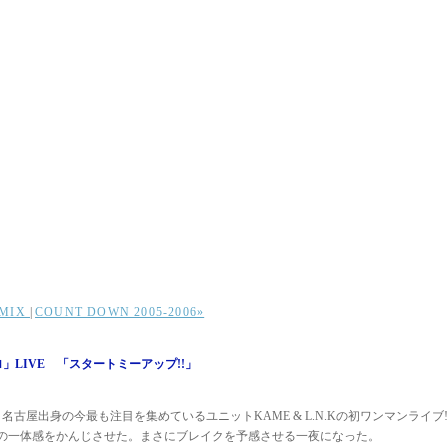
 MIX
|
COUNT DOWN 2005-2006»
t「ソロ」LIVE 「スタートミーアップ!!」
続く名古屋出身の今最も注目を集めているユニットKAME & L.N.Kの初ワンマンライブ!
の一体感をかんじさせた。まさにブレイクを予感させる一夜になった。