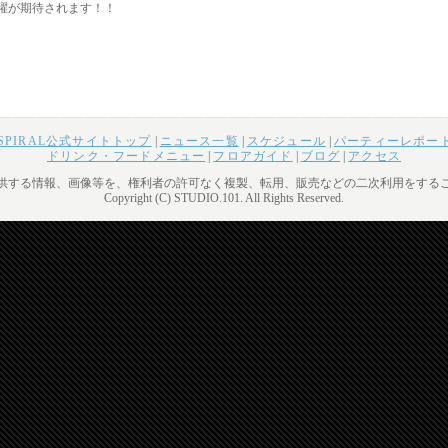
躍が期待されます！！
& SPIRAL公式サイトトップ
|
ニュース一覧
|
スケジュール
|
パーティーレポー
ドリンク・フードメニュー
|
フロアガイド
|
ブログ
|
アクセス
供する情報、画像等を、権利者の許可なく複製、転用、販売などの二次利用をする
Copyright (C) STUDIO.101. All Rights Reserved.