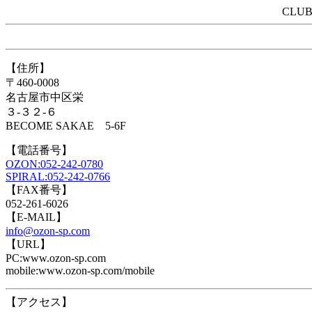
CLUB
【住所】
〒460-0008
名古屋市中区栄
３-３２-６
BECOME SAKAE 5-6F
【電話番号】
OZON:052-242-0780
SPIRAL:052-242-0766
【FAX番号】
052-261-6026
【E-MAIL】
info@ozon-sp.com
【URL】
PC:www.ozon-sp.com
mobile:www.ozon-sp.com/mobile
【アクセス】