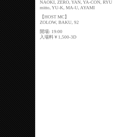
NAOKI, ZERO, YAN, YA-CON, RYU
mitto, YU-K, MA-U, AYAMI
【HOST MC】
ZOLOW, BAKU, 92
開場: 19:00
入場料￥1,500-3D