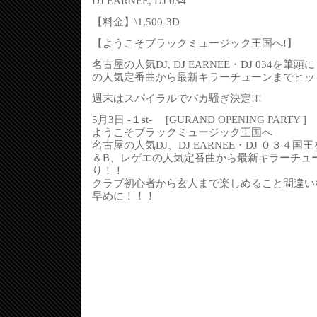
DJ EARNEE, DJ 034
【料金】\1,500-3D
【ようこそブラックミュージック王国へ!】
名古屋の人気DJ, DJ EARNEE・DJ 034を筆
の人気定番曲から最新キラーチューンまでヒット
週末はスパイラルでバカ騒ぎ決定!!!
5月3日 -１st- [GURAND OPENING PARTY ]
ようこそブラックミュージック王国へ
名古屋の人気DJ、DJ EARNEE・DJ ０３４
＆B、レゲエの人気定番曲から最新キラーチュ
り！！
クラブ初心者から玄人まで楽しめること間違い
早めに！！！