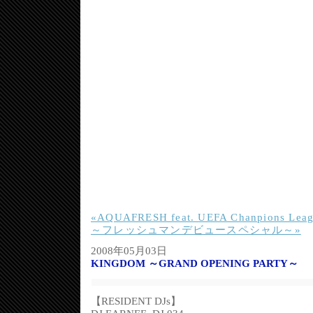
«AQUAFRESH feat. UEFA Chanpions Leag
～フレッシュマンデビュースペシャル～»
2008年05月03日
KINGDOM ～GRAND OPENING PARTY～
【RESIDENT DJs】