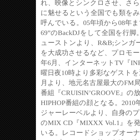
れ、映像とシンクロさせ、さら
に魅せるという全国でも類をみない
呼んでいる。05年頃から08年まで
69”のBackDJをして全国を
ューストンより、R&B;シンガー“B
を大成功させるなど、プロモー
年6月、インターネットTV『IN
曜日夜10時より多彩なゲスト
月より、地元名古屋最大のFM局“
番組『CRUISIN’GROOV
HIPHOP番組の顔となる。2010年3月
ジャーレーベルより、自身のプロデ
のMIX CD『MIXXX Vol
いる。レコードショップオーナ