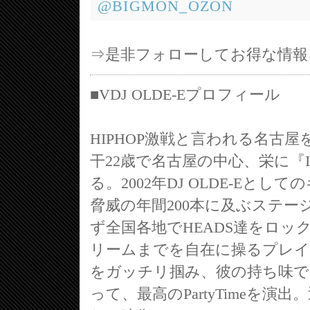
@BIGMON_OZON
⇒是非フォローしてお得な情報
■VDJ OLDE-Eプロフィール
HIPHOP激戦と言われる名古屋をRe
干22歳で名古屋の中心、栄に『INF
る。2002年DJ OLDE-E
脅威の年間200本に及ぶステ
ず全国各地でHEADS達をロ
リームまでを自在に操るプレ
をガッチリ掴み、彼の持ち味
って、最高のPartyTimeを演出。