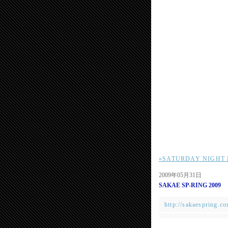
«SATURDAY NIGHT
2009年05月31日
SAKAE SP-RING 2009
http://sakaespring.co