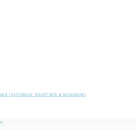
 MIX
|
SATURDAY NIGHT MIX & KINGDOM»
m/