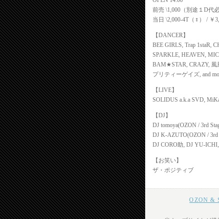
OPEN 14:00
前売 \1,000（別途１D代
当日 \2,000-4T（♀） / ￥
【DANCER】
BEE GIRLS, Trap 1staR, 
SPARKLE, HEAVEN, MI
BAM★STAR, CRAZY, 
プリティーゲイズ, and mo
【LIVE】
SOLIDUS a.k.a SVD, MiK
【DJ】
DJ tomoya(OZON / 3rd Sta
DJ K-AZUTO(OZON / 3rd 
DJ CORO助, DJ YU-ICHI
【お笑い】
ザ・ポジティブ
OZON 