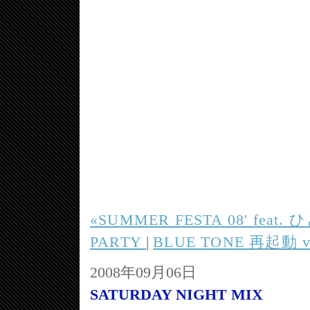
«SUMMER FESTA 08' fea
PARTY
|
BLUE TONE 再起動 vo
2008年09月06日
SATURDAY NIGHT MIX