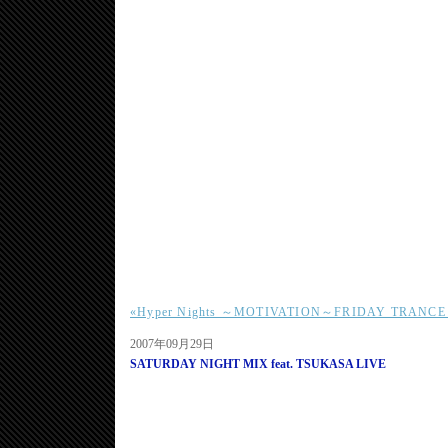
«Hyper Nights ～MOTIVATION～FRIDAY TRA
2007年09月29日
SATURDAY NIGHT MIX feat. TSUKASA LIVE