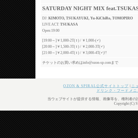
SATURDAY NIGHT MIX feat.TSUKA
DJ:
KIMOTO, TSUKAYUKI, Yu-KiChiRo, TOMOPIRO
LIVE ACT:
TSUKASA
Open:19:00
[19:00～]￥1,000-2T(♀) / ￥1,000-(♂)
[20:00～]￥1,500-3T(♀) / ￥2,000-3T(♂)
[21:00～]￥2,000-4T(♀) / ￥3,000-4T(♂)!!
チケットのお買い求めはinfo@ozon-sp.comまで
OZON & SPIRAL公式サイトトップ
|
ニ
ドリンク・フードメニ
当ウェブサイトが提供する情報、画像等を、権利者の
Copyright (C) 