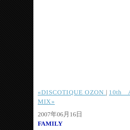
«DISCOTIQUE OZON
|
10th 
MIX»
2007年06月16日
FAMILY