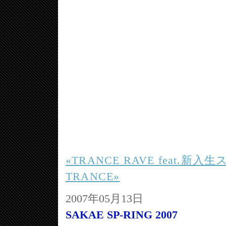
«TRANCE RAVE feat.新
TRANCE»
2007年05月13日
SAKAE SP-RING 2007