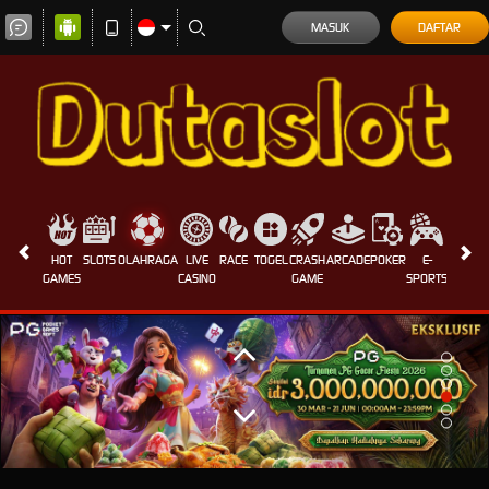
MASUK
DAFTAR
HOT
SLOTS
OLAHRAGA
LIVE
RACE
TOGEL
CRASH
ARCADE
POKER
E-
SABUN
GAMES
CASINO
GAME
SPORTS
AYAM