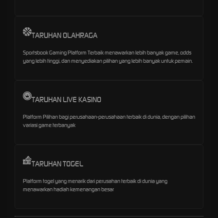
TARUHAN OLAHRAGA
Sportsbook Gaming Platform Terbaik menawarkan lebih banyak game, odds
yang lebih tinggi, dan menyediakan pilihan yang lebih banyak untuk pemain.
TARUHAN LIVE KASINO
Platform Pilihan bagi perusahaan-perusahaan terbaik di dunia, dengan pilihan
variasi game terbanyak
TARUHAN TOGEL
Platform togel yang menarik dari perusahan terbaik di dunia yang
menawarkan hadiah kemenangan besar