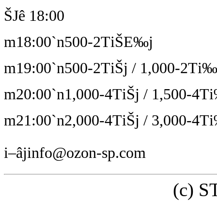
ŠJê 18:00
m18:00`n500-2TiŠE‰j
m19:00`n500-2TiŠj / 1,000-2Ti‰
m20:00`n1,000-4TiŠj / 1,500-4Ti
m21:00`n2,000-4TiŠj / 3,000-4Ti
i–âjinfo@ozon-sp.com
(c) 