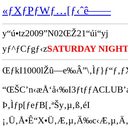
«ƒXƒPƒWƒ…[ƒ‹ˆê——
y“ú•tz2009”N02ŒŽ21“úi“yj
yƒ^ƒCƒgƒ‹z
SATURDAY NIGHT
ŒƒkI1000lŽû—e‰Â”\‚Ìƒ}ƒ“ƒ‚ƒ
“ŒŠC’n‹æÅ‘å‹‰I3ƒtƒƒACLUB’
Þ‚Ìƒp[ƒeƒB[‚ªŠy‚µ‚ß‚éI
¡‚Ü‚Å•Ê“X•Ü‚Æ‚µ‚Ä‰c‹Æ‚µ‚Ä