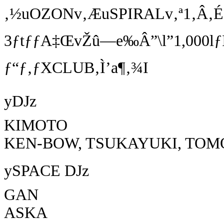
‚½uOZONv‚ÆuSPIRALv‚ª1‚Â‚ÉI
3ƒtƒƒA‡ŒvŽû—e‰Â”\l”1,000lƒI
ƒ“ƒ‚ƒXCLUB‚Ì’a¶‚¾I
yDJz
KIMOTO
KEN-BOW, TSUKAYUKI, TOM
ySPACE DJz
GAN
ASKA