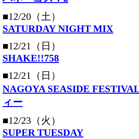
■12/20（土）
SATURDAY NIGHT MIX
■12/21（日）
SHAKE!!758
■12/21（日）
NAGOYA SEASIDE FESTI
ィー
■12/23（火）
SUPER TUESDAY