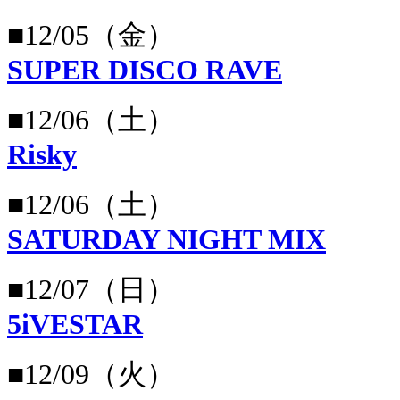
■12/05（金）
SUPER DISCO RAVE
■12/06（土）
Risky
■12/06（土）
SATURDAY NIGHT MIX
■12/07（日）
5iVESTAR
■12/09（火）