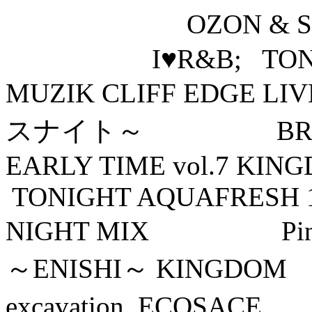
OZON &
I♥R &B;
TO
MUZIK
CLIFF EDGE LIV
スナイト～
BR
EARLY TIME vol.7
KIN
TONIGHT
AQUAFRESH 11
NIGHT MIX
Pi
～ENISHI～
KINGDOM
excavation
ECOSACE