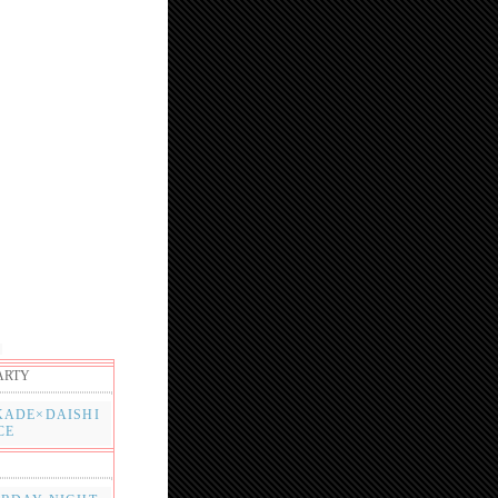
ARTY
KADE×DAISHI
CE