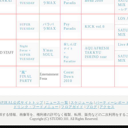
ANKAI
arena 2009
SAT
ラMAX
Paradis
TUESDAY
MIX
～レデ
LOS 
パラパ
Psy
SUPER
KICK vol.6
ラMAX
Paradis
TUESDAY
SAT
MIX
寂しんぼ
Live 
Night
AQUAFRESH
ナイト
X'mas
Fever ×
D STAFF
TAKKYU
×
SOUL
SUPER
SAT
ISHINO tour
Psy
TUESDAY
MIX
Paradise
"風"
Count
Entertainment
FINAL
Down
Festa
PARTY
2010
& SPIRAL公式サイトトップ
|
ニュース一覧
|
スケジュール
|
パーティーレポー
ドリンク・フードメニュー
|
フロアガイド
|
ブログ
|
アクセス
供する情報、画像等を、権利者の許可なく複製、転用、販売などの二次利用をする
Copyright (C) STUDIO.101. All Rights Reserved.