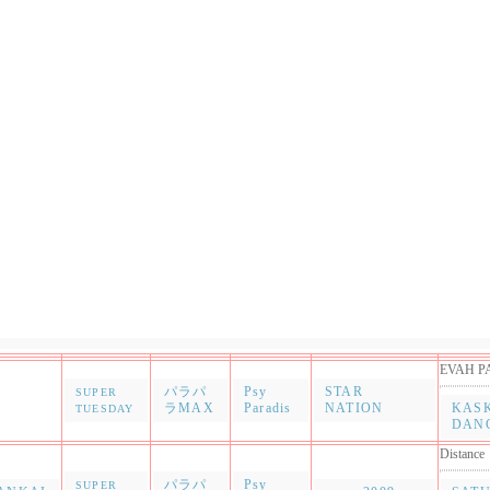
EVAH P
パラパ
Psy
STAR
SUPER
ラMAX
Paradis
NATION
KAS
TUESDAY
DAN
Distance
パラパ
Psy
SUPER