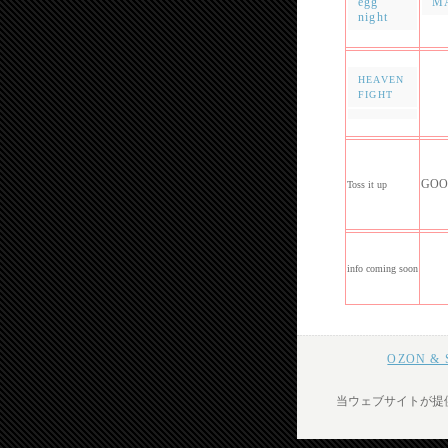
egg
M
night
HEAVEN
FIGHT
GOO
Toss it up
info coming soon
OZON 
当ウェブサイトが提