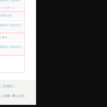
URDAY NIGHT
ィースナイト～
AMIGOS
URDAY NIGHT
& Bar
URDAY NIGHT
ト
|
DJ紹介
|
ことを固く禁じます。